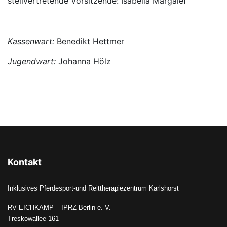
stellvertretende Vorsitzende: Isabella Margalef
Kassenwart:
Benedikt Hettmer
Jugendwart:
Johanna Hölz
Kontakt
Inklusives Pferdesport-und Reittherapiezentrum Karlshorst
RV EICHKAMP – IPRZ Berlin e. V.
Treskowallee 161